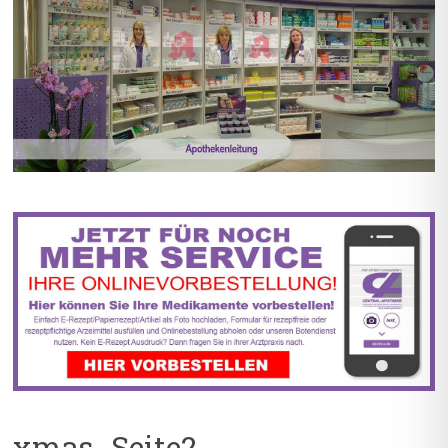
BIS ZU 55% RABATT AUF
5% TREUEBONUS MIT
REZEPTFREIE MEDIKAMENTE
KUNDENKARTE
xmas_Seite2