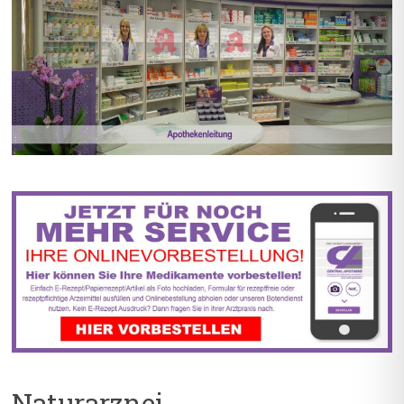
BIS ZU 55% RABATT AUF
5% TREUEBONUS MIT
REZEPTFREIE MEDIKAMENTE
KUNDENKARTE
Naturarznei