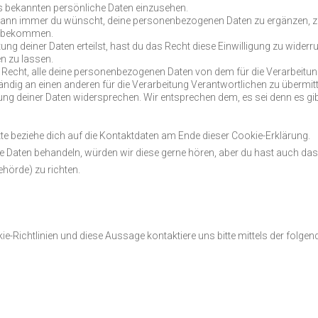
s bekannten persönliche Daten einzusehen.
 wann immer du wünscht, deine personenbezogenen Daten zu ergänzen, 
zu bekommen.
ung deiner Daten erteilst, hast du das Recht diese Einwilligung zu widerr
n zu lassen.
 Recht, alle deine personenbezogenen Daten von dem für die Verarbeitu
ndig an einen anderen für die Verarbeitung Verantwortlichen zu übermitt
ng deiner Daten widersprechen. Wir entsprechen dem, es sei denn es gi
tte beziehe dich auf die Kontaktdaten am Ende dieser Cookie-Erklärung.
e Daten behandeln, würden wir diese gerne hören, aber du hast auch das
hörde) zu richten.
Richtlinien und diese Aussage kontaktiere uns bitte mittels der folgen