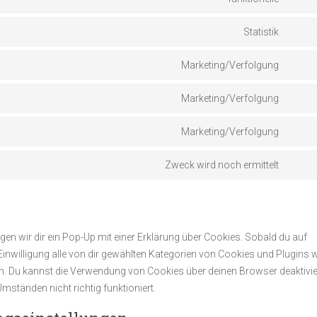
Conse
wordp
to
Statistik
servic
Conse
wooc
to
Marketing/Verfolgung
servic
Conse
autom
to
Marketing/Verfolgung
servic
Conse
googl
to
fonts
Marketing/Verfolgung
servic
Conse
googl
to
recap
Zweck wird noch ermittelt
servic
Conse
googl
to
maps
servic
sonst
en wir dir ein Pop-Up mit einer Erklärung über Cookies. Sobald du auf
 Einwilligung alle von dir gewählten Kategorien von Cookies und Plugins 
n. Du kannst die Verwendung von Cookies über deinen Browser deaktivie
mständen nicht richtig funktioniert.