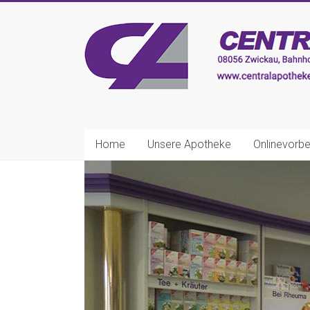
Zum
Inhalt
CENTRAL-
springen
APOTHEKE
Zwickau
Ihre
nette
Home
Unsere Apotheke
Onlinevorbe
Apotheke!