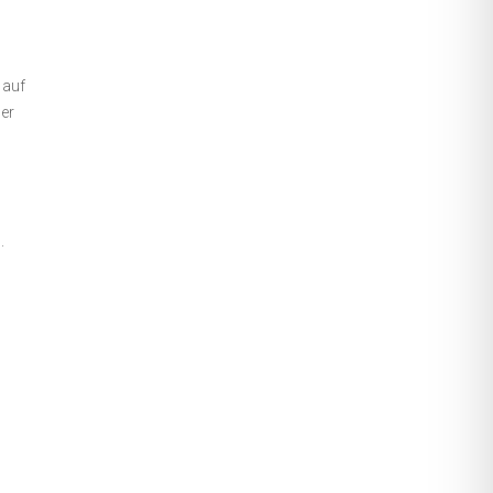
 auf
er
.