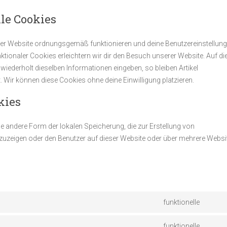
lle Cookies
e der Website ordnungsgemäß funktionieren und deine Benutzereinstellun
nktionaler Cookies erleichtern wir dir den Besuch unserer Website. Auf di
iederholt dieselben Informationen eingeben, so bleiben Artikel
. Wir können diese Cookies ohne deine Einwilligung platzieren.
kies
e andere Form der lokalen Speicherung, die zur Erstellung von
uzeigen oder den Benutzer auf dieser Website oder über mehrere Websi
funktionelle
Conse
to
funktionelle
servic