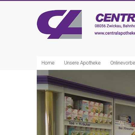
Zum
Inhalt
CENTRAL-
springen
APOTHEKE
Zwickau
Ihre
nette
Home
Unsere Apotheke
Onlinevorbe
Apotheke!