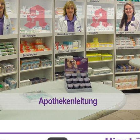
 55% RABATT AUF REZEPTFREIE MEDI
5% TREUEBONUS MIT KUNDENKARTE