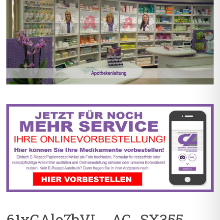
BIS ZU 55% RABATT AUF
5% TREUEBONUS MIT
REZEPTFREIE MEDIKAMENTE
KUNDENKARTE
61xGAlo7bVL._AC_SX355_