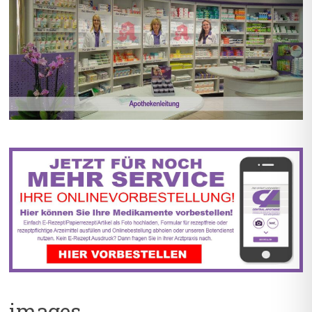
BIS ZU 55% RABATT AUF
5% TREUEBONUS MIT
REZEPTFREIE MEDIKAMENTE
KUNDENKARTE
images