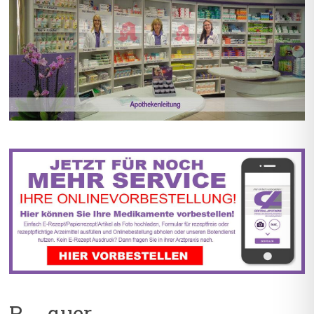
BIS ZU 55% RABATT AUF
5% TREUEBONUS MIT
REZEPTFREIE MEDIKAMENTE
KUNDENKARTE
P__quer