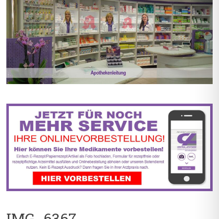
BIS ZU 55% RABATT AUF
5% TREUEBONUS MIT
REZEPTFREIE MEDIKAMENTE
KUNDENKARTE
IMG_6367