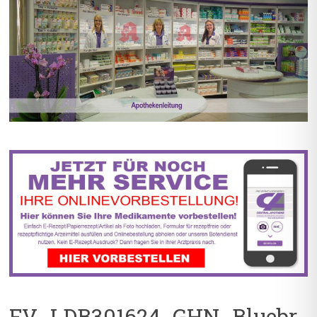
BIS ZU 55% RABATT AUF
5% TREUEBONUS MIT
REZEPTFREIE MEDIKAMENTE
KUNDENKARTE
FV_LDB301624_GHN_Bluebr