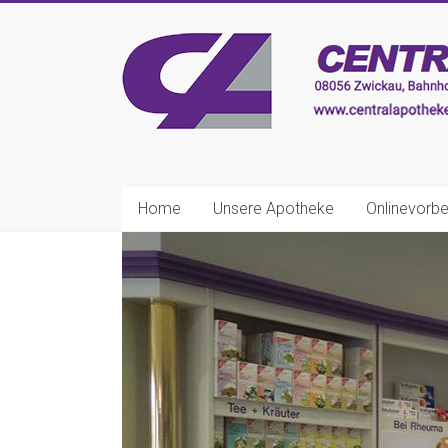
Zum
Inhalt
CENTRAL-
springen
APOTHEKE
Zwickau
Ihre
nette
Home
Unsere Apotheke
Onlinevorbe
Apotheke!