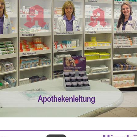
 55% RABATT AUF REZEPTFREIE MEDI
5% TREUEBONUS MIT KUNDENKARTE