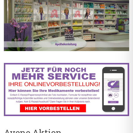
BIS ZU 55% RABATT AUF
5% TREUEBONUS MIT
REZEPTFREIE MEDIKAMENTE
KUNDENKARTE
Avene Aktion