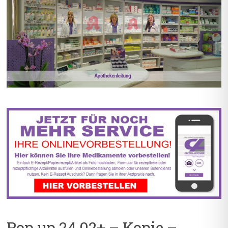
BIS ZU 55% RABATT AUF
5% TREUEBONUS MIT
REZEPTFREIE MEDIKAMENTE
KUNDENKARTE
Pop up 24.02+ – Kopie –