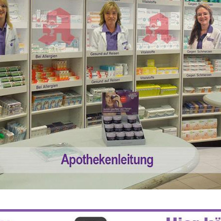
 55% RABATT AUF REZEPTFREIE MEDI
5% TREUEBONUS MIT KUNDENKARTE