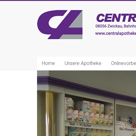
Zum
Inhalt
CENTRAL-
springen
APOTHEKE
Zwickau
Ihre
nette
Home
Unsere Apotheke
Onlinevorbe
Apotheke!