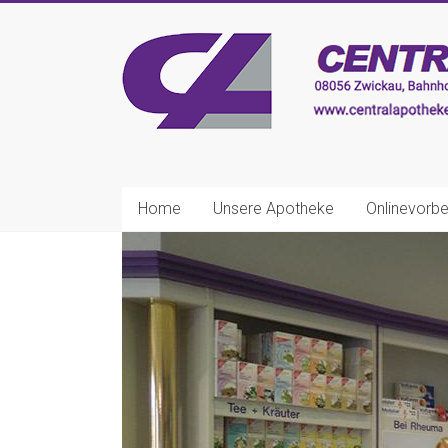
Zum
Inhalt
CENTRAL-
springen
APOTHEKE
Zwickau
Ihre
nette
Home
Unsere Apotheke
Onlinevorbe
Apotheke!