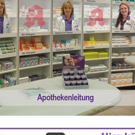
 55% RABATT AUF REZEPTFREIE MEDI
5% TREUEBONUS MIT KUNDENKARTE