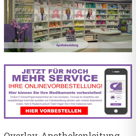
BIS ZU 55% RABATT AUF
5% TREUEBONUS MIT
REZEPTFREIE MEDIKAMENTE
KUNDENKARTE
Overlay-Apothekenleitung