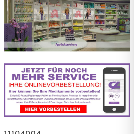
BIS ZU 55% RABATT AUF
5% TREUEBONUS MIT
REZEPTFREIE MEDIKAMENTE
KUNDENKARTE
11104004