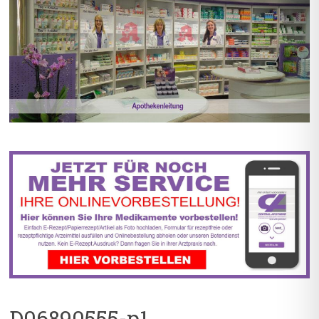
BIS ZU 55% RABATT AUF
5% TREUEBONUS MIT
REZEPTFREIE MEDIKAMENTE
KUNDENKARTE
D06890555-p1