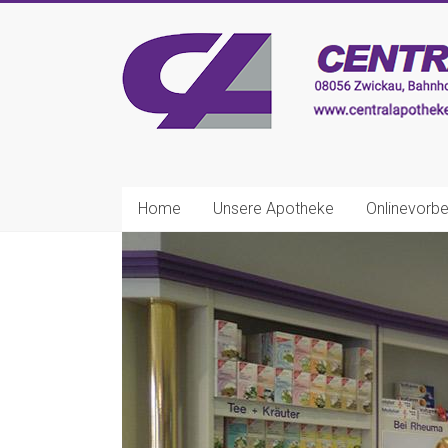
Zum
Inhalt
CENTRAL-
springen
APOTHEKE
Zwickau
Ihre
nette
Home
Unsere Apotheke
Onlinevorbe
Apotheke!