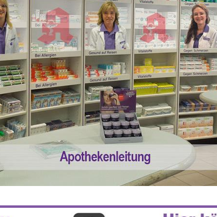
 55% RABATT AUF REZEPTFREIE MEDI
5% TREUEBONUS MIT KUNDENKARTE