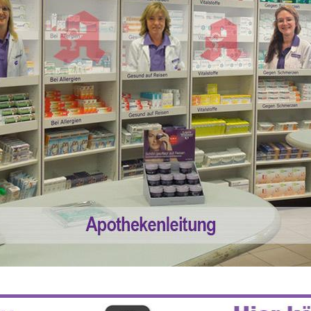
 55% RABATT AUF REZEPTFREIE MEDI
5% TREUEBONUS MIT KUNDENKARTE