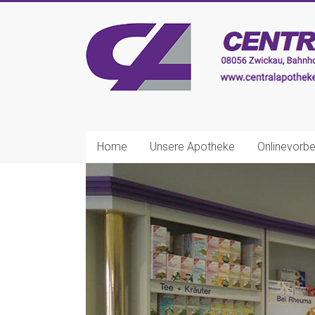
Zum
Inhalt
CENTRAL-
springen
APOTHEKE
Zwickau
Ihre
nette
Home
Unsere Apotheke
Onlinevorbe
Apotheke!