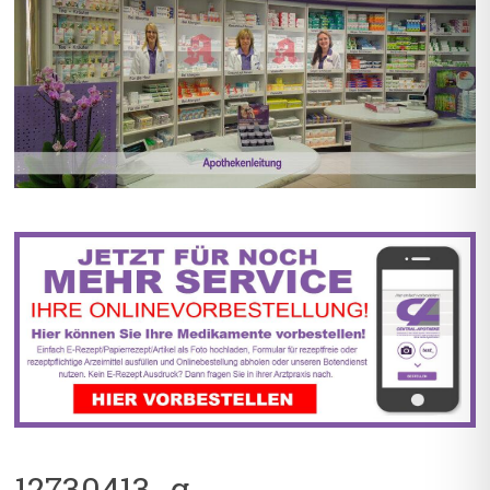
BIS ZU 55% RABATT AUF
5% TREUEBONUS MIT
REZEPTFREIE MEDIKAMENTE
KUNDENKARTE
12730413_g