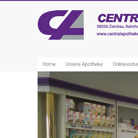
Zum
Inhalt
CENTRAL-
springen
APOTHEKE
Zwickau
Ihre
nette
Home
Unsere Apotheke
Onlinevorbe
Apotheke!