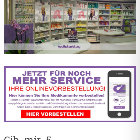
BIS ZU 55% RABATT AUF
5% TREUEBONUS MIT
REZEPTFREIE MEDIKAMENTE
KUNDENKARTE
Gib_mir_5