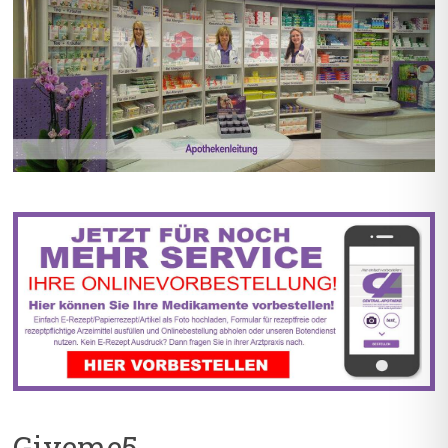
BIS ZU 55% RABATT AUF
5% TREUEBONUS MIT
REZEPTFREIE MEDIKAMENTE
KUNDENKARTE
Giveme5