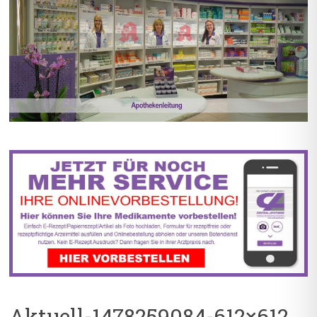
BIS ZU 55% RABATT AUF
5% TREUEBONUS MIT
REZEPTFREIE MEDIKAMENTE
KUNDENKARTE
Aktuell-1478259084-612×612