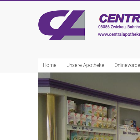
Zum
Inhalt
CENTRAL-
springen
APOTHEKE
Zwickau
Ihre
nette
Home
Unsere Apotheke
Onlinevorbe
Apotheke!