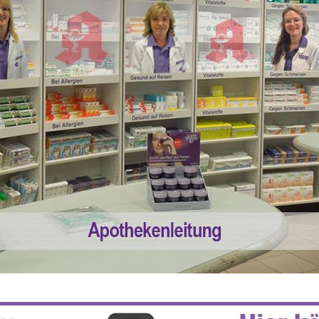
 55% RABATT AUF REZEPTFREIE MEDI
5% TREUEBONUS MIT KUNDENKARTE