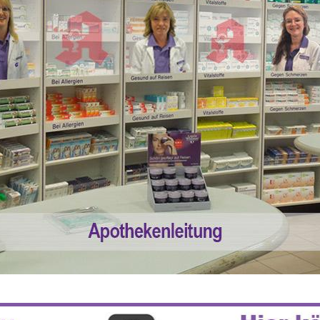
 55% RABATT AUF REZEPTFREIE MEDI
5% TREUEBONUS MIT KUNDENKARTE