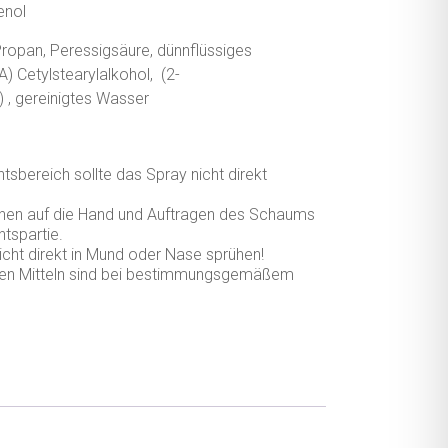
enol
Propan, Peressigsäure, dünnflüssiges
A) Cetylstearylalkohol, (2-
 , gereinigtes Wasser
sbereich sollte das Spray nicht direkt
rühen auf die Hand und Auftragen des Schaums
tspartie.
icht direkt in Mund oder Nase sprühen!
en Mitteln sind bei bestimmungsgemäßem