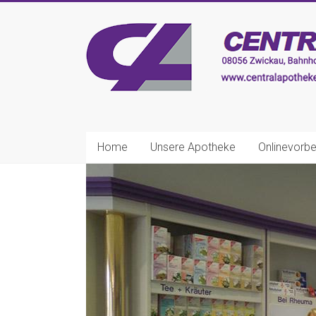
Zum
Inhalt
CENTRAL-
springen
APOTHEKE
Zwickau
Ihre
nette
Home
Unsere Apotheke
Onlinevorbe
Apotheke!