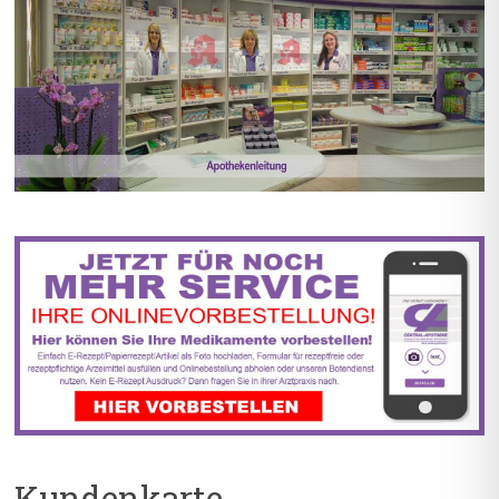
BIS ZU 55% RABATT AUF
5% TREUEBONUS MIT
REZEPTFREIE MEDIKAMENTE
KUNDENKARTE
Kundenkarte